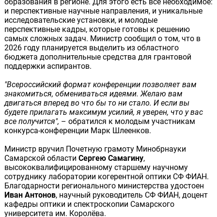
образования в регионе. Для этого есть все необходимое:
и перспективные научные направления, и уникальные
исследовательские установки, и молодые
перспективные кадры, которые готовы к решению
самых сложных задач. Министр сообщил о том, что в
2026 году планируется выделить из областного
бюджета дополнительные средства для грантовой
поддержки аспирантов.
"Всероссийский формат конференции позволяет вам
знакомиться, обмениваться идеями. Желаю вам
двигаться вперед во что бы то ни стало. И если вы
будете прилагать максимум усилий, я уверен, что у вас
все получится",
– обратился к молодым участникам
конкурса-конференции Марк Шлеенков.
Министр вручил Почетную грамоту Минобрнауки
Самарской области
Сергею Самагину
,
высококвалифицированному старшему научному
сотруднику лаборатории когерентной оптики СФ ФИАН.
Благодарности регионального министерства удостоен
Иван Антонов
, научный руководитель СФ ФИАН, доцент
кафедры оптики и спектроскопии Самарского
университета им. Королёва.