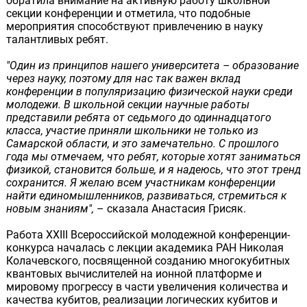
обратила внимание на активную работу школьной
секции конференции и отметила, что подобные
мероприятия способствуют привлечению в науку
талантливых ребят.
"Один из принципов нашего университета – образование
через науку, поэтому для нас так важен вклад
конференции в популяризацию физической науки среди
молодежи. В школьной секции научные работы
представили ребята от седьмого до одиннадцатого
класса, участие приняли школьники не только из
Самарской области, и это замечательно. С прошлого
года мы отмечаем, что ребят, которые хотят заниматься
физикой, становится больше, и я надеюсь, что этот тренд
сохранится. Я желаю всем участникам конференции
найти единомышленников, развиваться, стремиться к
новым знаниям",
– сказала Анастасия Грисяк.
Работа XXIII Всероссийской молодежной конференции-
конкурса началась с лекции академика РАН Николая
Колачевского, посвященной созданию многокубитных
квантовых вычислителей на ионной платформе и
мировому прогрессу в части увеличения количества и
качества кубитов, реализации логических кубитов и