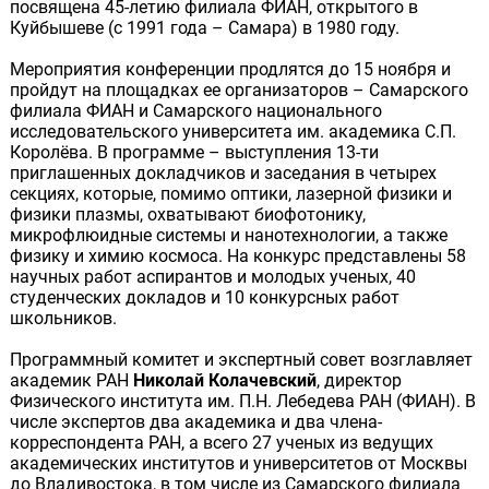
посвящена 45-летию филиала ФИАН, открытого в
Куйбышеве (с 1991 года – Самара) в 1980 году.
Мероприятия конференции продлятся до 15 ноября и
пройдут на площадках ее организаторов – Самарского
филиала ФИАН и Самарского национального
исследовательского университета им. академика С.П.
Королёва. В программе – выступления 13-ти
приглашенных докладчиков и заседания в четырех
секциях, которые, помимо оптики, лазерной физики и
физики плазмы, охватывают биофотонику,
микрофлюидные системы и нанотехнологии, а также
физику и химию космоса. На конкурс представлены 58
научных работ аспирантов и молодых ученых, 40
студенческих докладов и 10 конкурсных работ
школьников.
Программный комитет и экспертный совет возглавляет
академик РАН
Николай Колачевский
, директор
Физического института им. П.Н. Лебедева РАН (ФИАН). В
числе экспертов два академика и два члена-
корреспондента РАН, а всего 27 ученых из ведущих
академических институтов и университетов от Москвы
до Владивостока, в том числе из Самарского филиала