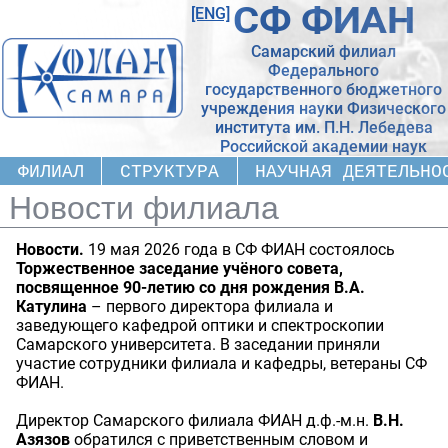
СФ ФИАН
[ENG]
Самарский филиал
Федерального
государственного бюджетного
учреждения науки Физического
института
им. П.Н. Лебедева
Российской академии наук
ФИЛИАЛ
СТРУКТУРА
НАУЧНАЯ ДЕЯТЕЛЬНО
Новости филиала
Новости.
19 мая 2026 года в СФ ФИАН состоялось
Торжественное заседание учёного совета,
посвященное 90-летию со дня рождения В.А.
Катулина
– первого директора филиала и
заведующего кафедрой оптики и спектроскопии
Самарского университета. В заседании приняли
участие сотрудники филиала и кафедры, ветераны СФ
ФИАН.
Директор Самарского филиала ФИАН д.ф.-м.н.
В.Н.
Азязов
обратился с приветственным словом и