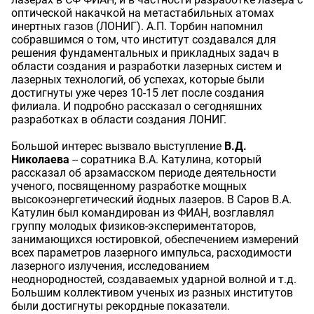
оптической накачкой на метастабильных атомах
инертных газов (ЛОНИГ). А.П. Торбин напомнил
собравшимся о том, что институт создавался для
решения фундаментальных и прикладных задач в
области создания и разработки лазерных систем и
лазерных технологий, об успехах, которые были
достигнуты уже через 10-15 лет после создания
филиала. И подробно рассказал о сегодняшних
разработках в области создания ЛОНИГ.
Большой интерес вызвало выступление
В.Д.
Николаева
-- соратника В.А. Катулина, который
рассказал об арзамасском периоде деятельности
ученого, посвященному разработке мощных
высокоэнергетический йодных лазеров. В Саров В.А.
Катулин был командирован из ФИАН, возглавлял
группу молодых физиков-экспериментаторов,
занимающихся юстировкой, обеспечением измерений
всех параметров лазерного импульса, расходимости
лазерного излучения, исследованием
неоднородностей, создаваемых ударной волной и т.д.
Большим коллективом ученых из разных институтов
были достигнуты рекордные показатели.