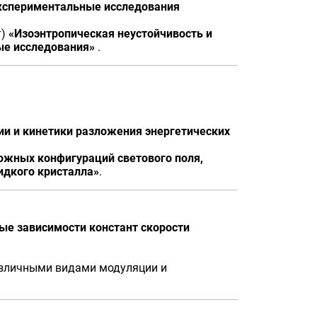
экспериментальные исследования
т)
«Изоэнтропическая неустойчивость и
ые исследования»
.
и и кинетики разложения энергетических
ожных конфигураций светового поля,
идкого кристалла»
.
е зависимости констант скорости
азличными видами модуляции и