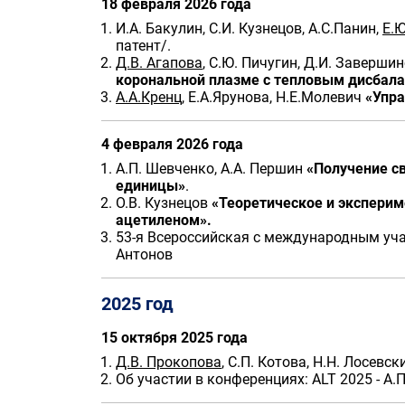
18 февраля 2026 года
И.А. Бакулин, С.И. Кузнецов, А.С.Панин,
Е.Ю
патент/.
Д.В. Агапова
, С.Ю. Пичугин, Д.И. Заверши
корональной плазме с тепловым дисбала
А.А.Кренц
, Е.А.Ярунова, Н.Е.Молевич
«Упра
4 февраля 2026 года
А.П. Шевченко, А.А. Першин
«Получение с
единицы»
.
О.В. Кузнецов
«Теоретическое и эксперим
ацетиленом».
53-я Всероссийская с международным учас
Антонов
2025 год
15 октября 2025 года
Д.В. Прокопова
, С.П. Котова, Н.Н. Лосевс
Об участии в конференциях: ALT 2025 - А.П