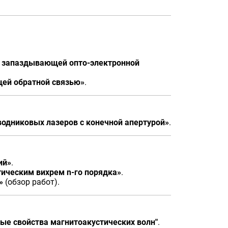
с запаздывающей опто-электронной
щей обратной связью»
.
одниковых лазеров с конечной апертурой»
.
ий»
.
тическим вихрем n-го порядка»
.
»
(обзор работ).
ные свойства магнитоакустических волн"
.