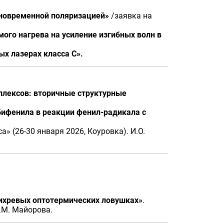
дновременной поляризацией»
/заявка на
ого нагрева на усиление изгибных волн в
х лазерах класса С».
плексов: вторичные структурные
бифенила в реакции фенил-радикала с
 (26-30 января 2026, Коуровка). И.О.
ихревых оптотермических ловушках»
.
А.М. Майорова.