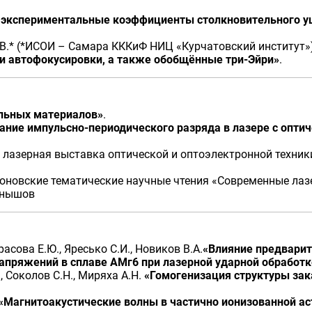
 экспериментальные коэффициенты столкновительного уш
 Р.В.* (*ИСОИ – Самара КККиФ НИЦ «Курчатовский институт»
и автофокусировки, а также обобщённые три-Эйри»
.
альных материалов»
.
ние импульсно-периодического разряда в лазере с опти
лазерная выставка оптической и оптоэлектронной техники 
овские тематические научные чтения «Современные лазерн
ернышов
арасова Е.Ю., Яресько С.И., Новиков В.А.
«Влияние предварит
апряжений в сплаве АМг6 при лазерной ударной обработк
., Соколов С.Н., Миряха А.Н.
«Гомогенизация структуры зак
«Магнитоакустические волны в частично ионизованной а