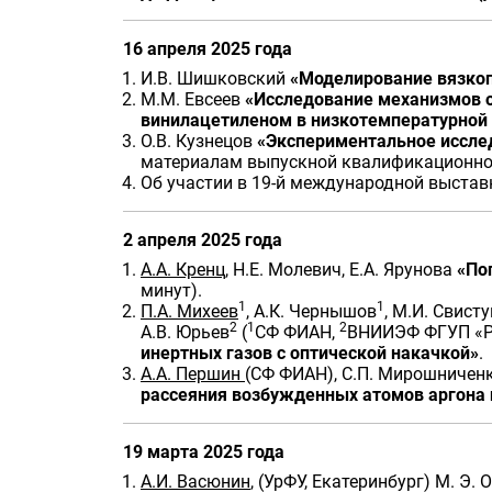
16 апреля 2025 года
И.В. Шишковский
«Моделирование вязкоп
М.М. Евсеев
«Исследование механизмов о
винилацетиленом в низкотемпературной 
О.В. Кузнецов
«Экспериментальное иссле
материалам выпускной квалификационно
Об участии в 19-й международной выставке
2 апреля 2025 года
А.А. Кренц
, Н.Е. Молевич, Е.А. Ярунова
«По
минут).
1
1
П.А. Михеев
, А.К. Чернышов
, М.И. Свисту
2
1
2
А.В. Юрьев
(
СФ ФИАН,
ВНИИЭФ ФГУП «Р
инертных газов с оптической накачкой»
.
А.А. Першин
(СФ ФИАН), С.П. Мирошниченк
рассеяния возбужденных атомов аргона 
19 марта 2025 года
А.И. Васюнин
, (УрФУ, Екатеринбург) М. Э.