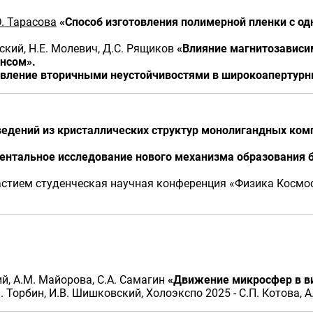
. Тарасова
«Способ изготовления полимерной пленки с о
нский, Н.Е. Молевич, Д.С. Рящиков
«Влияние магнитозависим
нсом».
вление вторичными неустойчивостями в широкоапертурны
ведений из кристаллических структур монолигандных ком
ентальное исследование нового механизма образования 
тием студенческая научная конференция «Физика Космоса»
кий, А.М. Майорова, С.А. Самагин
«Движение микросфер в в
. Торбин, И.В. Шишковский, Холоэкспо 2025 - С.П. Котова, 