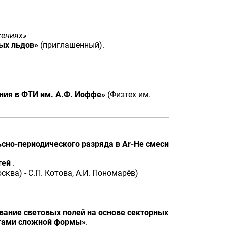
жениях»
ых льдов»
(приглашенный).
ния в ФТИ им. А.Ф. Иоффе»
(Физтех им.
сно-периодического разряда в Ar-He смеси
тей
.
ква) - С.П. Котова, А.И. Пономарёв)
ание световых полей на основе секторных
ктами сложной формы»
.