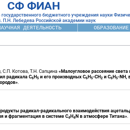
СФ ФИАН
 государственного бюджетного учреждения науки Физиче
. П.Н. Лебедева
Российской академии наук
НАУЧНАЯ ДЕЯТЕЛЬНОСТЬ
ОБРАЗОВАНИЕ
н, С.П. Котова, Т.Н. Сапцина
«Малоугловое рассеяние света
ил радикала C
H
и его производных C
H
-CH
и C
H
-NH,
6
5
6
5
2
6
5
дородов»
.
родукты радикал-радикального взаимодействия ацетальд
я и фрагментация в системе С
Н
N в атмосфере Титана»
.
4
4