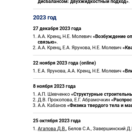
дисбалансом: двухжидкостный подход»
.
2023 год
27 декабря 2023 года
А.А. Кренц, Н.Е. Молевич
«Возбуждение оп
связью»
.
А.А. Кренц, Е.А. Ярунова, Н.Е. Молевич
«Кв
22 ноября 2023 года (online)
Е.А. Ярунова, А.А. Кренц, Н.Е. Молевич
«Вл
8 ноября 2023 года
А.П. Шевченко
«Структурные строительн
Д.В. Прокопова, Е.Г. Абрамочкин
«Распрос
А.А. Кабанов
«Физика твердого тела и ма
25 октября 2023 года
Агапова Д.В.
, Белов С.А., Завершинский Д.