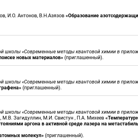
ов, И.О. Антонов, В.Н.Азязов
«Образование азотсодержащих
ной школы «Современные методы квантовой химии в прило
 поиске новых материалов»
(приглашенный).
ной школы «Современные методы квантовой химии в прило
графена»
(приглашенный).
ной школы «Современные методы квантовой химии в прило
, М.В. Загидуллин, М.И. Свистун , П.А. Михеев
«Температурн
тояниями аргона в активной среде лазера на метастабиль
атомных молекул»
(приглашенный).