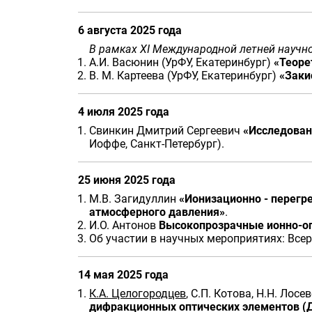
6 августа 2025 года
В рамках XI Международной летней науч
А.И. Васюнин (УрФУ, Екатеринбург)
«Теоре
В. М. Картеева (УрФУ, Екатеринбург)
«Заки
4 июля 2025 года
Свинкин Дмитрий Сергеевич
«Исследован
Иоффе, Санкт-Петербург).
25 июня 2025 года
М.В. Загидуллин
«Ионизационно - перегр
атмосферного давления»
.
И.О. Антонов
Высокопрозрачные ионно-оп
Об участии в научных мероприятиях: Всеро
14 мая 2025 года
К.А. Целогородцев
, С.П. Котова, Н.Н. Лос
дифракционных оптических элементов (