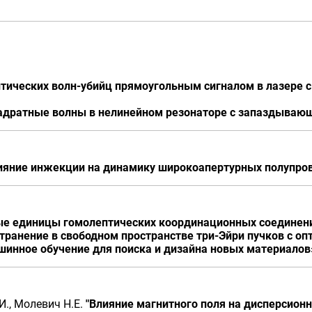
тических волн-убийц прямоугольным сигналом в лазере 
адратные волны в нелинейном резонаторе с запаздываю
ияние инжекции на динамику широкоапертурных полупров
ые единицы гомолептических координационных соединен
транение в свободном пространстве три-Эйри пучков с оп
шинное обучение для поиска и дизайна новых материалов
И., Молевич Н.Е.
"Влияние магнитного поля на дисперсион