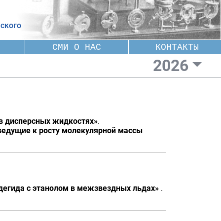
ского
СМИ О НАС
КОНТАКТЫ
2026
 в дисперсных жидкостях»
.
 ведущие к росту молекулярной массы
егида с этанолом в межзвездных льдах»
.