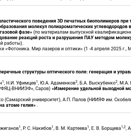
ластического поведения 3D печатных биополимеров при
бразования молекул полиароматических углеводородов в
газовой фазе»
(по материалам выпускной квалификационн
дование реакций роста и разрушения ПАУ методом молек
й работы).
 «Фотоника. Мир лазеров и оптики» (1 -4 апреля 2025 г., М
перечные структуры оптического поля: генерация и управ
1
1
2
2
н
, Н.И. Уфимцев
, Ю.А. Адаменков
, Б.А. Выскубенко
, М.А.
ФЯЦ-ВНИИЭФ», Саров)
«Измерение удельной выходной мо
о (Самарский университет), А.П. Палов (НИИЯФ им. Скобе
на атоме гелия»
.
1
1
1
1,2
 Ожиганов
, Р. С. Накибов
, В. М. Картеева
, Е. В. Борщева
, 