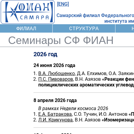
[ENG]
Самарский филиал Федерального
института
им
ФИЛИАЛ
СТРУКТУРА
Семинары СФ ФИАН
2026 год
24 июня 2026 года
В.А. Любошенко
, Д.А. Елхимов, О.А. Заяки
П.С. Пивоваров
, В.Н. Азязов
«Реакции фен
полициклических ароматических углево
8 апреля 2026 года
В рамках Недели космоса 2026
Е.А. Батракова
, С.О. Тучин, И.О. Антонов
«П
Л.И. Крикунова
, В.Н. Азязов
«Изомеризаци