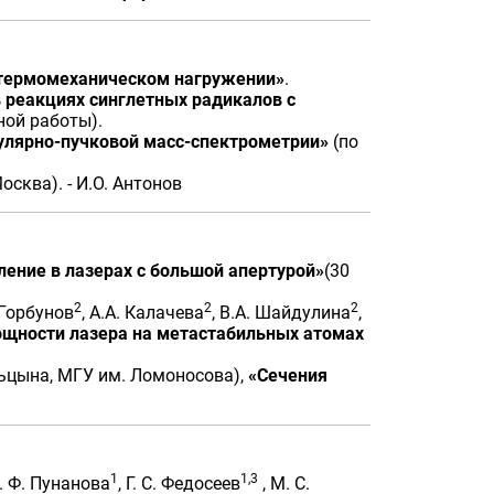
 термомеханическом нагружении»
.
 реакциях синглетных радикалов с
ой работы).
улярно-пучковой масс-спектрометрии»
(по
осква). - И.О. Антонов
ление в лазерах с большой апертурой»
(30
2
2
2
 Горбунов
, А.А. Калачева
, В.А. Шайдулина
,
щности лазера на метастабильных атомах
льцына, МГУ им. Ломоносова),
«Сечения
1
1,3
А. Ф. Пунанова
, Г. С. Федосеев
, М. С.