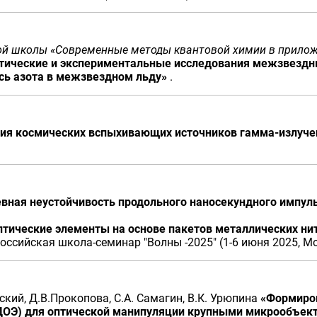
ной школы «Современные методы квантовой химии в прило
тические и экспериментальные исследования межзвездн
сь азота в межзвездном льду»
.
ия космических вспыхивающих источников гамма-излуче
евная неустойчивость продольного наносекундного импуль
тические элементы на основе пакетов металлических ни
ссийская школа-семинар "Волны -2025" (1-6 июня 2025, Мос
евский, Д.В.Прокопова, С.А. Самагин, В.К. Урюпина
«Формиров
ДОЭ) для оптической манипуляции крупными микрообъе