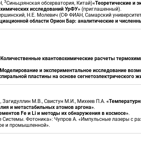
3
Н,
Синьцзянская обсерватория, Китай)
«Теоретические и 
охимических исследований УрФУ»
(приглашенный).
авершинский, Н.Е. Молевич (СФ ФИАН, Самарский университе
циационной области Орион Бар: аналитические и численн
«Количественные квантовохимические расчеты термохими
Моделирование и экспериментальное исследование возм
пиральной пластины на основе сегнетоэлектрического ж
, Загидуллин М.В., Свистун М.И., Михеев П.А.
«Температурны
елия и метастабильных атомов аргона»
.
ментов Fe и Li и методы их обнаружения в космосе»
.
 Системы. Фотоника»: Чупров А. «Импульсные лазеры с р
ре и промышленной».