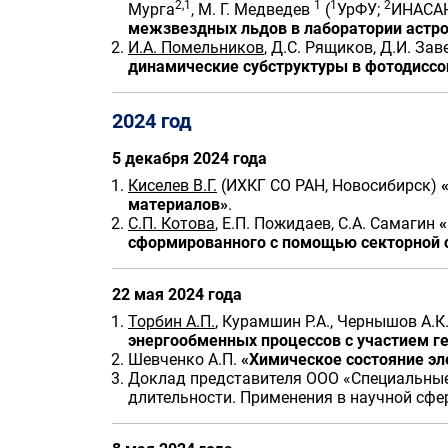
2,1
1
1
2
Мурга
, М. Г. Медведев
(
УрФУ;
ИНАСА
межзвездных льдов в лаборатории астр
И.А. Помельников
, Д.С. Рящиков, Д.И. З
динамические субструктуры в фотодиссо
2024 год
5 декабря 2024 года
Киселев В.Г.
(ИХКГ СО РАН, Новосибирск)
материалов»
.
С.П. Котова
, Е.П. Пожидаев, С.А. Самагин
«
сформированного с помощью секторной с
22 мая 2024 года
Торбин А.П.
, Курамшин Р.А., Чернышов А.К.
энергообменных процессов с участием г
Шевченко А.П.
«Химическое состояние эле
Доклад представителя ООО «Специальные
длительности. Применения в научной сфе