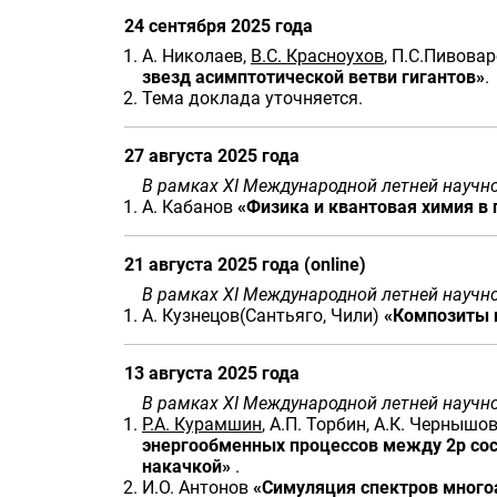
24 сентября 2025 года
А. Николаев,
В.С. Красноухов
, П.С.Пивовар
звезд асимптотической ветви гигантов»
.
Тема доклада уточняется.
27 августа 2025 года
В рамках XI Международной летней науч
А. Кабанов
«Физика и квантовая химия в
21 августа 2025 года (online)
В рамках XI Международной летней науч
А. Кузнецов(Сантьяго, Чили)
«Композиты 
13 августа 2025 года
В рамках XI Международной летней науч
Р.А. Курамшин
, А.П. Торбин, А.К. Чернышов
энергообменных процессов между 2p сос
накачкой»
.
И.О. Антонов
«Симуляция спектров много