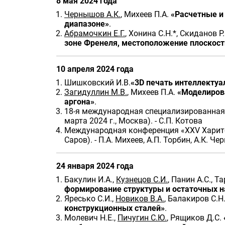
8 мая 2024 года
Чернышов А.К.
, Михеев П.А.
«Расчетные и
диапазоне»
.
Абрамочкин Е.Г.
, Хонина С.Н.*, Скиданов
зоне Френеля, местоположение плоскост
10 апреля 2024 года
Шишковский И.В.
«3D печать интеллекту
Загидуллин М.В.
, Михеев П.А.
«Моделирова
аргона»
.
18-я международная специализированная 
марта 2024 г., Москва). - С.П. Котова
Международная конференция «XXV Харитон
Саров). - П.А. Михеев, А.П. Торбин, А.К. Ч
24 января 2024 года
Бакулин И.А.,
Кузнецов С.И.
, Панин А.С., Т
формирование структуры и остаточных н
Яресько С.И.,
Новиков В.А.
, Балакиров С.Н
конструкционных сталей»
.
Молевич Н.Е.,
Пичугин С.Ю.
, Рящиков Д.С.